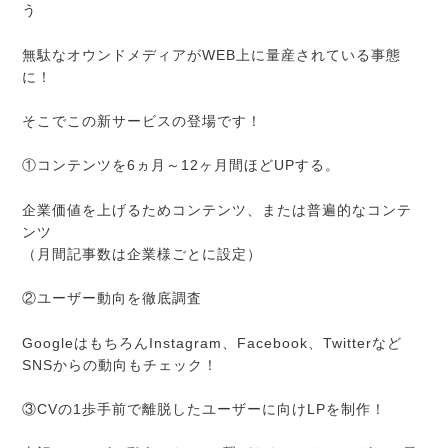
う
無駄なオウンドメディアがWEB上に量産されている事態
に！
そこでこの新サービスの登場です！
①コンテンツを6ヵ月～12ヶ月間ほどUPする。
企業価値を上げるためコンテンツ、または普遍的なコンテ
ンツ
（月間記事数は企業様ごとに設定）
②ユーザー動向を徹底調査
GoogleはもちろんInstagram、Facebook、Twitterなど
SNSからの動向もチェック！
③CVの1歩手前で離脱したユーザーに向けLPを制作！