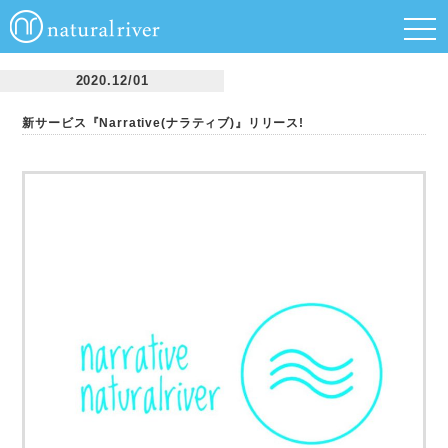
t
o
g
g
2020.12/01
l
e
n
新サービス『Narrative(ナラティブ)』リリース!
a
v
i
g
a
t
i
o
n