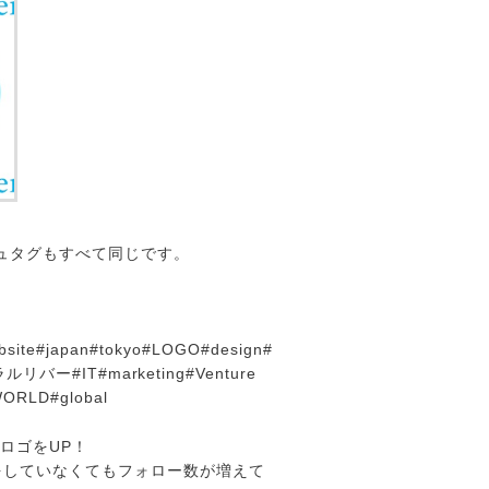
ュタグもすべて同じです。
ebsite#japan#tokyo#LOGO#design#
ー#IT#marketing#Venture
WORLD#global
のロゴをUP！
をしていなくてもフォロー数が増えて