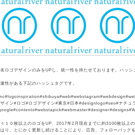
社名ロゴデザインのみをUPし、統一性を持たせております。ハッシ
関連性がある下記のハッシュタグです。
inc#logoinspiration#shibuya#web#webstagram#webdesign#w
ザイン#ロゴ#ロゴデザイン#東京#日本#designlogo#seo#ナチュラルリバ
google#contents#webstapick#webmaster#designer#designs#
々１０枚以上のロゴをUP、2017年2月現在までに約3100枚以上
やはり、とにかく更新し続けることにより、広告、フォローバック