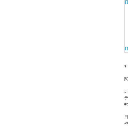
#
デ
#
日